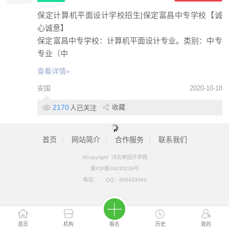
保定计算机平面设计学校招生|保定富昌中专学校【诚
心诚意】
保定富昌中专学校：计算机平面设计专业。类别：中专
专业（中
查看详情»
安国
2020-10-18
2170
收藏
人已关注
首页
|
网站简介
|
合作服务
|
联系我们
©Copyright 河北单招升学网
冀ICP备18035239号
电话：
QQ：
956433044
首页
机构
报名
历史
我的