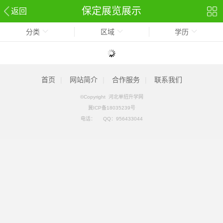
保定展览展示
返回
分类
区域
学历
首页
|
网站简介
|
合作服务
|
联系我们
©Copyright 河北单招升学网
冀ICP备18035239号
电话：
QQ：
956433044